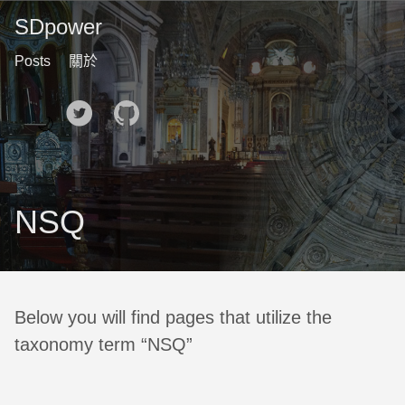
SDpower
Posts
關於
🌙
NSQ
Below you will find pages that utilize the
taxonomy term “NSQ”