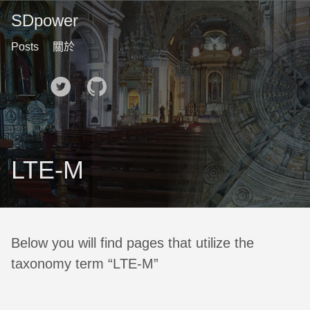
SDpower
Posts
關於
🌙
LTE-M
Below you will find pages that utilize the
taxonomy term “LTE-M”