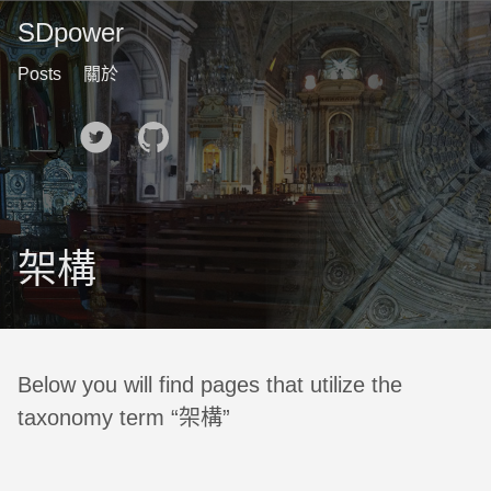
SDpower
Posts
關於
🌙
架構
Below you will find pages that utilize the
taxonomy term “架構”