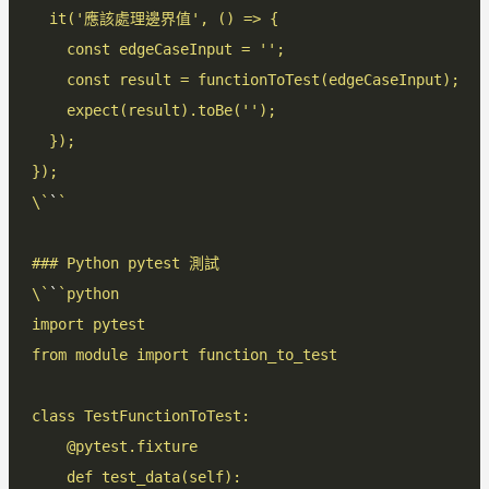
\`
`
\`
`