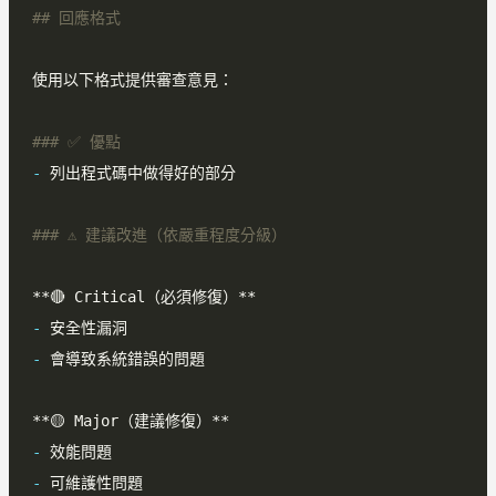
-
**
-
-
**
-
-