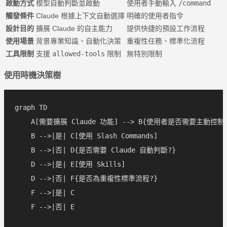
啟動方式
模型自動判斷並啟動
使用者手動輸入
/command
觸發條件
Claude 根據上下文自動選擇
明確的使用者指令
設計目的
擴展 Claude 的自主能力
提供快捷的預設工作流程
使用場景
背景專業知識、自動化決策
重複性任務、標準化流程
工具限制
支援
allowed-tools
限制
無特別限制
使用時機決策樹
graph TD

    A[需要擴展 Claude 功能] --> B{使用者是否需要主動控制?
    B -->|是| C[使用 Slash Commands]

    B -->|否| D{是否需要 Claude 自動判斷?}

    D -->|是| E[使用 Skills]

    D -->|否| F{是否為重複性標準流程?}

    F -->|是| C

    F -->|否| E
