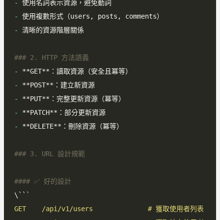
-
-
-
-
-
-
-
-
\``