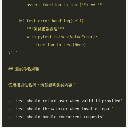
\`
`
- `
test_should_return_user_when_valid_id_provided
- `
test_should_throw_error_when_invalid_input
- `