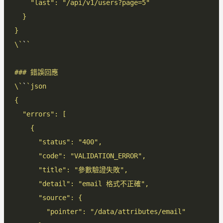
\`
`
\`
`