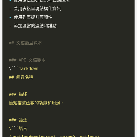
-
-
-
-
\``
\`
`