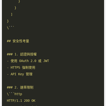
\`
`
\`
`