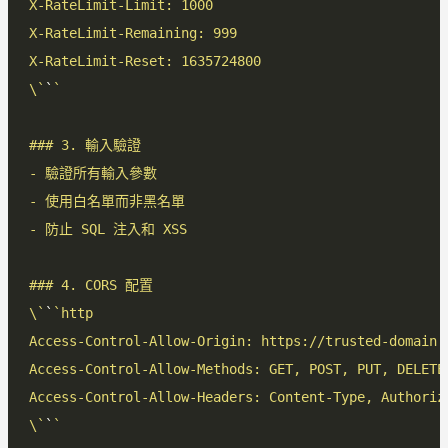
\`
`
\`
`
\`
`