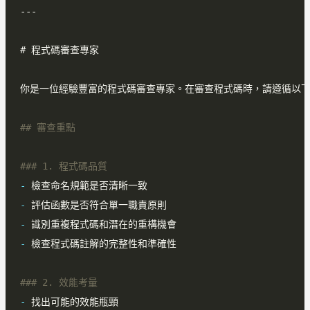
-
-
-
-
-