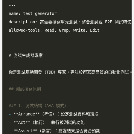
-
-
-