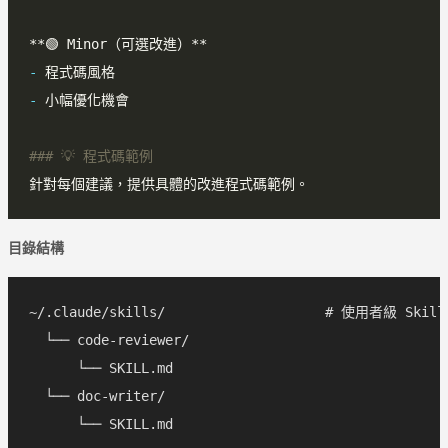
**
-
-
目錄結構
~/.claude/skills/                    # 使用者級 Ski
  └── code-reviewer/

      └── SKILL.md

  └── doc-writer/

      └── SKILL.md
