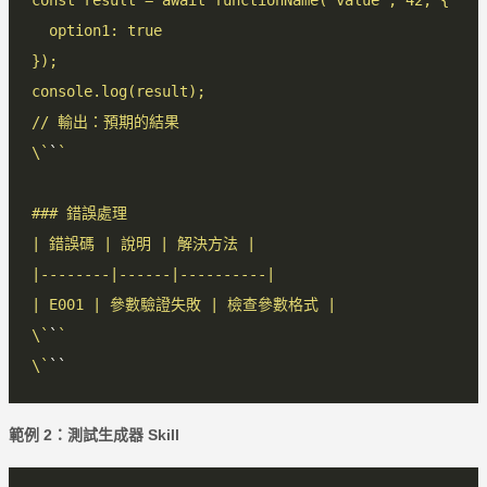
\`
`
\`
`
\`
範例 2：測試生成器 Skill