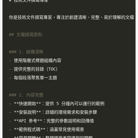
-
-
-
-
-
-
-