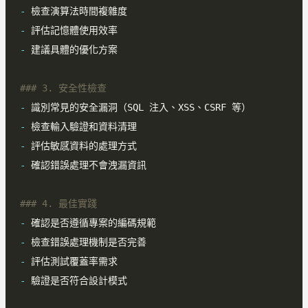
-
-
-
-
-
-
-
-
-
-
-