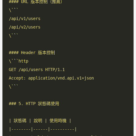
\`
`
\`
`
\`
`
\`
`