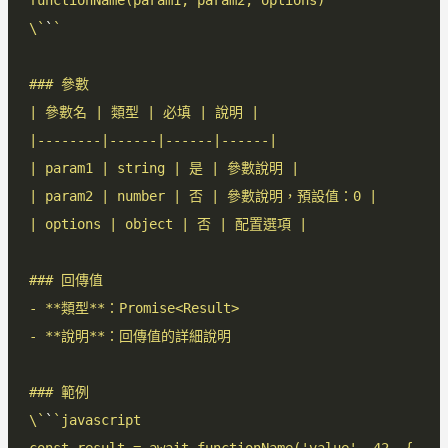
\`
`
\`
`