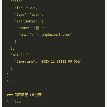
\`
`
\`
`