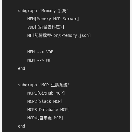
    subgraph "Memory 系統"

        MEM[Memory MCP Server]

        VDB[(向量資料庫)]

        MF[記憶檔案<br/>memory.json]

        MEM --> VDB

        MEM --> MF

    end

    subgraph "MCP 生態系統"

        MCP1[GitHub MCP]

        MCP2[Slack MCP]

        MCP3[Database MCP]

        MCP4[自定義 MCP]

    end
