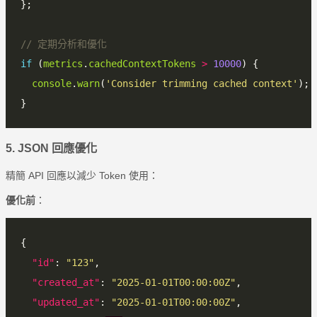
if
 (
metrics
.
cachedContextTokens
>
10000
console
.
warn
(
'Consider trimming cached context'
5. JSON 回應優化
精簡 API 回應以減少 Token 使用：
優化前
：
"id"
: 
"123"
"created_at"
: 
"2025-01-01T00:00:00Z"
"updated_at"
: 
"2025-01-01T00:00:00Z"