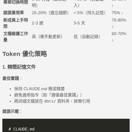
專案切換時間
明）
入）
↓
錯誤重現率
15-20%（遺忘細節）
< 5%（持久記憶）
75% ↓
新成員上手時
70-80%
2-3 週
3-5 天
間
↓
文檔維護工作
60-70%
高（需手動更新）
低（自動記錄）
量
↓
Token 優化策略
1. 精簡記憶文件
最佳實踐
：
保持 CLAUDE.md 簡潔精要
避免通用指令（如「遵循最佳實踐」）
將詳細文檔放在
docs/
資料夾，按需引用
錯誤示範
：