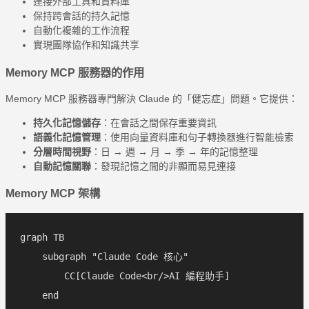
連接外部工具和資料庫
保持跨會話的持久記憶
自動化複雜的工作流程
實現團隊協作和知識共享
Memory MCP 服務器的作用
Memory MCP 服務器專門解決 Claude 的「健忘症」問題。它提供：
持久化記憶儲存
：在會話之間保存重要資訊
語義化記憶管理
：使用向量資料庫和句子轉換器進行智能檢索
分層時間視野
：日 → 週 → 月 → 季 → 年的記憶整理
自動記憶關聯
：發現記憶之間的非顯而易見連接
Memory MCP 架構
graph TB

    subgraph "Claude Code 核心"

        CC[Claude Code<br/>AI 編程助手]

    end
