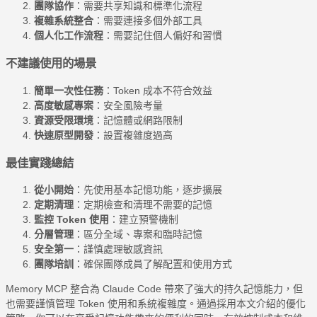
團隊協作
：需要共享知識和標準化流程
複雜系統整合
：需要連接多個外部工具
個人化工作流程
：需要記住個人偏好和習慣
不建議使用的場景
簡單一次性任務
：Token 成本不符合效益
高度敏感專案
：安全風險考量
資源受限環境
：記憶體或網路限制
快速原型開發
：設置複雜度過高
最佳實踐總結
從小開始
：先使用基本記憶功能，逐步擴展
定期清理
：定期檢查和清理不需要的記憶
監控 Token 使用
：建立預警機制
分層管理
：區分全域、專案和臨時記憶
安全第一
：謹慎處理敏感資訊
團隊培訓
：確保團隊成員了解配置和使用方式
Memory MCP 整合為 Claude Code 帶來了強大的持久記憶能力，但
也需要謹慎管理 Token 使用和系統複雜度。通過採用本文介紹的優化