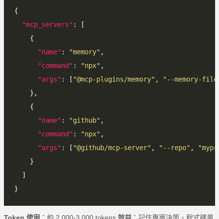
"mcp_servers"
"name"
: 
"memory"
"command"
: 
"npx"
"args"
: [
"@mcp-plugins/memory"
, 
"--memory-file
"name"
: 
"github"
"command"
: 
"npx"
"args"
: [
"@github/mcp-server"
, 
"--repo"
, 
"mypr
Token 使用
：約 2,000-3,000 tokens
效益
：記住專案決策、程式碼風