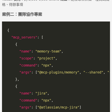
格、待辦事項
案例二：團隊協作專案
"mcp_servers"
"name"
: 
"memory-team"
"scope"
: 
"project"
"command"
: 
"npx"
"args"
: [
"@mcp-plugins/memory"
, 
"--shared"
, 
"-
"name"
: 
"jira"
"command"
: 
"npx"
"args"
: [
"@atlassian/mcp-jira"