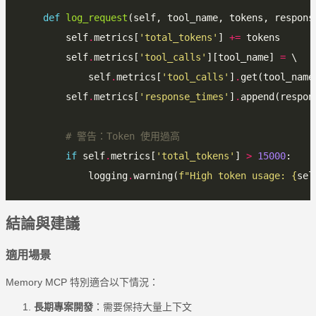
def
log_request
        self
.
metrics[
'total_tokens'
] 
+=
        self
.
metrics[
'tool_calls'
][tool_name] 
=
            self
.
metrics[
'tool_calls'
]
.
get(tool_name
        self
.
metrics[
'response_times'
]
.
# 警告：Token 使用過高
if
 self
.
metrics[
'total_tokens'
] 
>
15000
            logging
.
warning(
f
"High token usage: 
{
sel
結論與建議
適用場景
Memory MCP 特別適合以下情況：
長期專案開發
：需要保持大量上下文