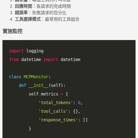
回應時間
：各請求的完成時間
錯誤率
：失敗請求的百分比
工具選擇模式
：最常用的工具組合
實施監控
import
from
 datetime 
import
class
MCPMonitor
def
__init__
        self
.
metrics 
=
'total_tokens'
: 
0
'tool_calls'
'response_times'