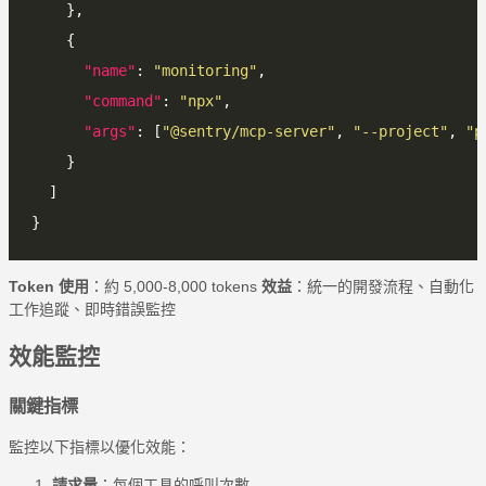
"name"
: 
"monitoring"
"command"
: 
"npx"
"args"
: [
"@sentry/mcp-server"
, 
"--project"
, 
"p
Token 使用
：約 5,000-8,000 tokens
效益
：統一的開發流程、自動化
工作追蹤、即時錯誤監控
效能監控
關鍵指標
監控以下指標以優化效能：
請求量
：每個工具的呼叫次數