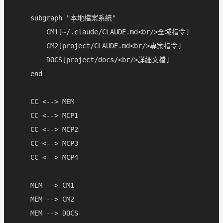
    subgraph "本地檔案系統"

        CM1[~/.claude/CLAUDE.md<br/>全域指令]

        CM2[project/CLAUDE.md<br/>專案指令]

        DOCS[project/docs/<br/>詳細文檔]

    end

    CC <--> MEM

    CC <--> MCP1

    CC <--> MCP2

    CC <--> MCP3

    CC <--> MCP4

    MEM --> CM1

    MEM --> CM2

    MEM --> DOCS
