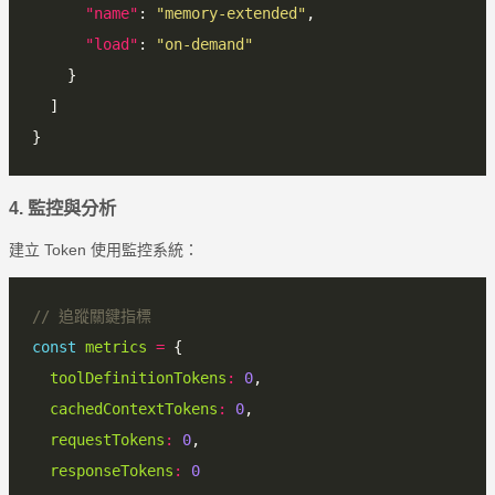
"name"
: 
"memory-extended"
"load"
: 
"on-demand"
4. 監控與分析
建立 Token 使用監控系統：
const
metrics
=
toolDefinitionTokens
:
0
cachedContextTokens
:
0
requestTokens
:
0
responseTokens
:
0