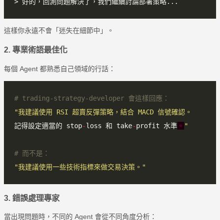
這樣你永遠不會「迷失在細節中」。
2. 專業術語最佳化
每個 Agent 都熟悉自己領域的行話：
# trading-strategy-developer 會這樣回應：
"我建議使用 RSI 超賣反彈策略，結合 MACD 信號確認。
記得設定適當的 stop
-
loss 和 take
-
profit 水準
。
"
# 而不是：
"我建議使用一些技術指標來做交易決策。"
3. 錯誤處理專家
當出現問題時，不同的 Agent 會從不同角度分析：